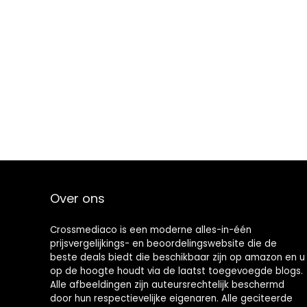
Over ons
Crossmediaco is een moderne alles-in-één
prijsvergelijkings- en beoordelingswebsite die de
beste deals biedt die beschikbaar zijn op amazon en u
op de hoogte houdt via de laatst toegevoegde blogs.
Alle afbeeldingen zijn auteursrechtelijk beschermd
door hun respectievelijke eigenaren. Alle geciteerde