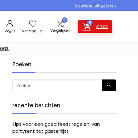
Nieuws en blogs lezen
0
0
€
0.00
Login
Vergelijken
verlanglijst
logs
Zoeken
recente berichten
Tips voor een goed feest regelen, van
partytent tot gastenlijst