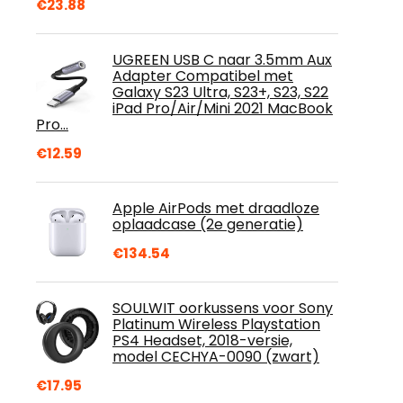
€
23.88
UGREEN USB C naar 3.5mm Aux
Adapter Compatibel met
Galaxy S23 Ultra, S23+, S23, S22
iPad Pro/Air/Mini 2021 MacBook
Pro…
€
12.59
Apple AirPods met draadloze
oplaadcase (2e generatie)
€
134.54
SOULWIT oorkussens voor Sony
Platinum Wireless Playstation
PS4 Headset, 2018-versie,
model CECHYA-0090 (zwart)
€
17.95