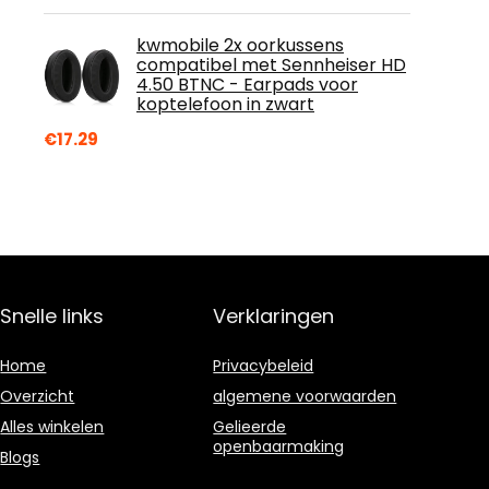
kwmobile 2x oorkussens
compatibel met Sennheiser HD
4.50 BTNC - Earpads voor
koptelefoon in zwart
€
17.29
Snelle links
Verklaringen
Home
Privacybeleid
Overzicht
algemene voorwaarden
Alles winkelen
Gelieerde
openbaarmaking
Blogs