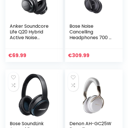
Anker Soundcore
Bose Noise
Life Q20 Hybrid
Cancelling
Active Noise
Headphones 700 –
Cancelling
Over-ear
Headphones,
Draadloze
Wireless Over Ear
Bluetooth-
€
69.99
€
309.99
Bluetooth
Hoofdtelefoon met
Headphones, 40H
Ingebouwde
Playtime…
Microfoon voor…
Bose SoundLink
Denon AH-GC25W