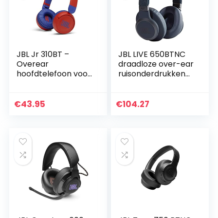
JBL Jr 310BT –
JBL LIVE 650BTNC
Overear
draadloze over-ear
hoofdtelefoon voor
ruisonderdrukkend
kinderen met
e hoofdtelefoon
Bluetooth en
met Alexa
ingebouwde
ingebouwd, Google
€
43.95
€
104.27
microfoon, in rood
Assistant en
Bluetooth…