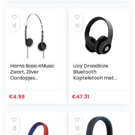
Drivers,Geheugen…
Tablet, Officiële…
Hama Basic4Music
iJoy Draadloze
Zwart, Zilver
Bluetooth
Oordopjes
Koptelefoon met
Hoofdband –
Microfoon,
Hoofdband
opvouwbare en
(Oordopjes,
oplaadbare
€
4.99
€
47.31
Hoofdband,
lichtgewicht
bekabeld, 20-
headset, inclusief
20000 Hz, 1,2 m…
ingebouwd…