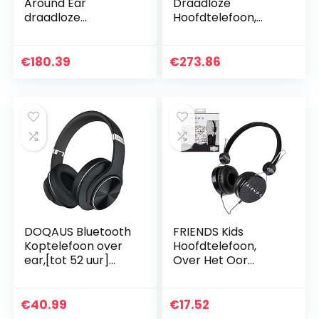
Around Ear
Draadloze
draadloze
Hoofdtelefoon,
hoofdtelefoon II –
Over-Ear
Zwart
Koptelefoon met
Bluetooth,
€
180.39
€
273.86
Microfoon, Hi-Res
Audio, 30 Uur
Batterijduur…
DOQAUS Bluetooth
FRIENDS Kids
Koptelefoon over
Hoofdtelefoon,
ear,[tot 52 uur]
Over Het Oor
Draadloze
Verstelbare Wired
Koptelefoon met 3
Head Telefoon
EQ-modi,Dubbele
Voor Muziek
€
40.99
€
17.52
40 mm
Telefoon Laptop