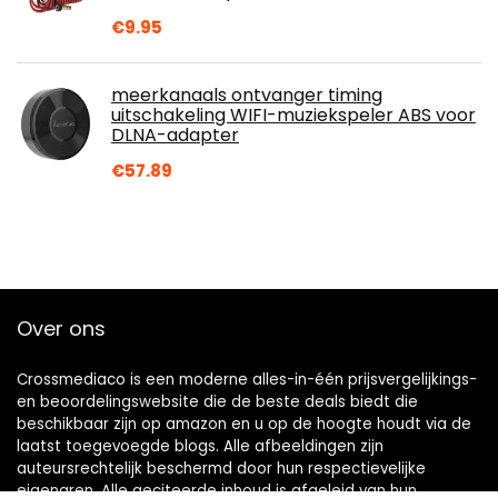
€
9.95
meerkanaals ontvanger timing
uitschakeling WIFI-muziekspeler ABS voor
DLNA-adapter
€
57.89
Over ons
Crossmediaco is een moderne alles-in-één prijsvergelijkings-
en beoordelingswebsite die de beste deals biedt die
beschikbaar zijn op amazon en u op de hoogte houdt via de
laatst toegevoegde blogs. Alle afbeeldingen zijn
auteursrechtelijk beschermd door hun respectievelijke
eigenaren. Alle geciteerde inhoud is afgeleid van hun