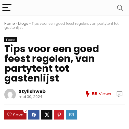
Home
»
blogs
»
Tips voor een goed feest regelen, van partytent tot
gastenlijst
Feest
Tips voor een goed
feest regelen, van
partytent tot
gastenlijst
Stylishweb
59
Views
mei 30, 2024
0
Save