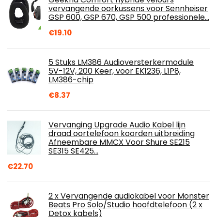
vervangende oorkussens voor Sennheiser
GSP 600, GSP 670, GSP 500 professionele…
€
19.10
5 Stuks LM386 Audioversterkermodule
5V-12V, 200 Keer, voor EK1236, L1P8,
LM386-chip
€
8.37
Vervanging Upgrade Audio Kabel lijn
draad oortelefoon koorden uitbreiding
Afneembare MMCX Voor Shure SE215
SE315 SE425…
€
22.70
2 x Vervangende audiokabel voor Monster
Beats Pro Solo/Studio hoofdtelefoon (2 x
Detox kabels)