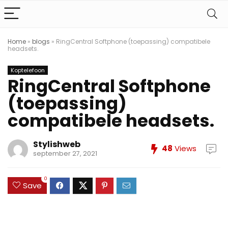
Home
»
blogs
»
RingCentral Softphone (toepassing) compatibele
headsets.
Koptelefoon
RingCentral Softphone
(toepassing)
compatibele headsets.
Stylishweb
48
Views
september 27, 2021
0
Save