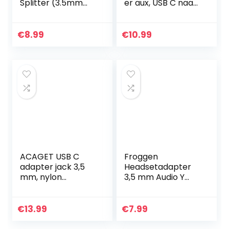
Splitter (3.5mm
er aux, USB C naar
CTIA jack plug
3,5 jack adapter
naar 2 X TRRS
audio voor
socket) 4-pins
Samsung S21 Ultra
€
8.99
€
10.99
microfoon
S20 FE S21+ S20
adapter
Ultra Z…
Hoofdtelefoon…
ACAGET USB C
Froggen
adapter jack 3,5
Headsetadapter
mm, nylon
3,5 mm Audio Y
gevlochten
Splitter
adapter jack USB
koptelefoon
type C audio DAC
microfoon
€
13.99
€
7.99
hi-res chipset voor
adapter 3.5mm
Samsung Galaxy…
Male to Dual