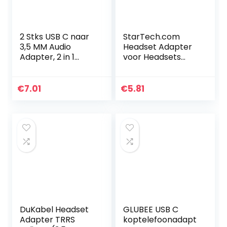
2 Stks USB C naar
StarTech.com
3,5 MM Audio
Headset Adapter
Adapter, 2 in 1
voor Headsets
Hoofdtelefoon
met aparte
Jack Adapter,
Koptelefoon-/Micr
Assist Audio Kabel
ofoonstekkers –
€
7.01
€
5.81
Draad Oplader
3,5 mm 1x 4-polig
Headset…
naar 1x 3-polig…
DuKabel Headset
GLUBEE USB C
Adapter TRRS
koptelefoonadapt