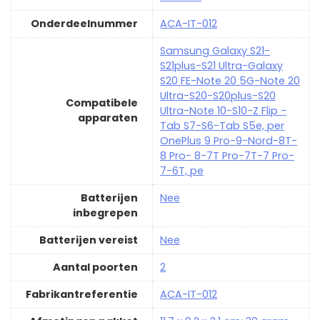
Onderdeelnummer
‎ACA-IT-012
‎Samsung Galaxy S21-
S21plus-S21 Ultra-Galaxy
S20 FE-Note 20 5G-Note 20
Ultra-S20-S20plus-S20
Compatibele
Ultra-Note 10-S10-Z Flip -
apparaten
Tab S7-S6-Tab S5e, per
OnePlus 9 Pro-9-Nord-8T-
8 Pro- 8-7T Pro-7T-7 Pro-
7-6T, pe
Batterijen
‎Nee
inbegrepen
Batterijen vereist
‎Nee
Aantal poorten
‎2
Fabrikantreferentie
‎ACA-IT-012