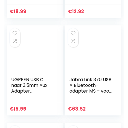
Adapter Nylon Aux
Jack Adapter USB
Kabel Compatibel
Type C naar
€
18.99
€
12.92
met iPhone 14/ 13/
3.5mm Adapter
13…
Hi-Fi DAC Chip
met…
UGREEN USB C
Jabra Link 370 USB
naar 3.5mm Aux
A Bluetooth-
Adapter
adapter MS – voor
Compatibel met
Jabra Headsets –
Galaxy S23 Ultra,
30 meter
S23+, S23, S22 iPad
draadloos bereik –
€
15.99
€
63.52
Pro/Air/Mini 2021
geoptimaliseerd
MacBook Pro…
voor…