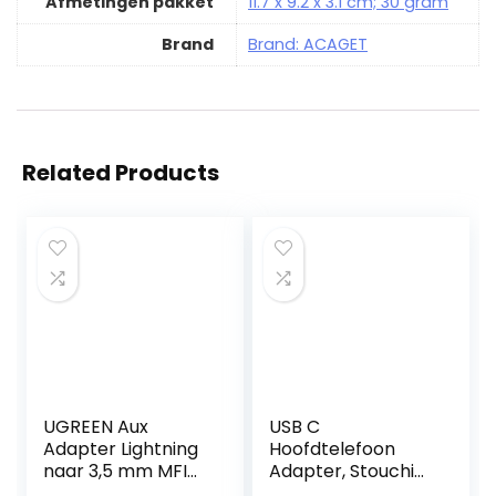
Afmetingen pakket
‎11.7 x 9.2 x 3.1 cm; 30 gram
Brand
Brand: ACAGET
Related Products
UGREEN Aux
USB C
Adapter Lightning
Hoofdtelefoon
naar 3,5 mm MFI
Adapter, Stouchi
Certificering Jack
USB C naar Audio