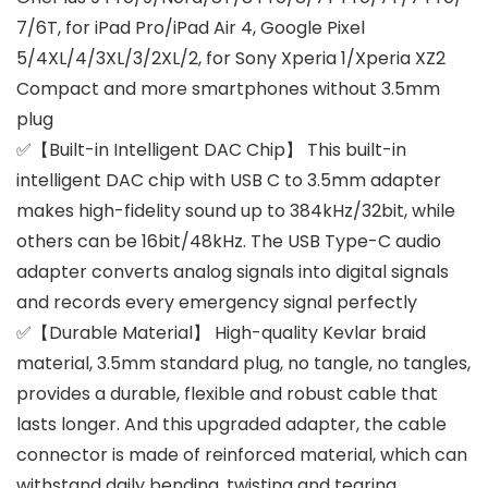
7/6T, for iPad Pro/iPad Air 4, Google Pixel
5/4XL/4/3XL/3/2XL/2, for Sony Xperia 1/Xperia XZ2
Compact and more smartphones without 3.5mm
plug
✅【Built-in Intelligent DAC Chip】 This built-in
intelligent DAC chip with USB C to 3.5mm adapter
makes high-fidelity sound up to 384kHz/32bit, while
others can be 16bit/48kHz. The USB Type-C audio
adapter converts analog signals into digital signals
and records every emergency signal perfectly
✅【Durable Material】 High-quality Kevlar braid
material, 3.5mm standard plug, no tangle, no tangles,
provides a durable, flexible and robust cable that
lasts longer. And this upgraded adapter, the cable
connector is made of reinforced material, which can
withstand daily bending, twisting and tearing