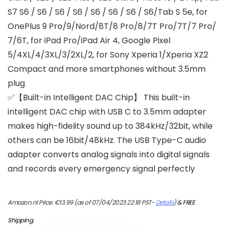
S7 S6 / S6 / S6 / S6 / S6 / S6 / S6 / S6/Tab S 5e, for
OnePlus 9 Pro/9/Nord/8T/8 Pro/8/7T Pro/7T/7 Pro/
7/6T, for iPad Pro/iPad Air 4, Google Pixel
5/4XL/4/3XL/3/2XL/2, for Sony Xperia 1/Xperia XZ2
Compact and more smartphones without 3.5mm
plug
✅【Built-in Intelligent DAC Chip】 This built-in
intelligent DAC chip with USB C to 3.5mm adapter
makes high-fidelity sound up to 384kHz/32bit, while
others can be 16bit/48kHz. The USB Type-C audio
adapter converts analog signals into digital signals
and records every emergency signal perfectly
Amazon.nl Price:
€
13.99
(as of 07/04/2023 22:18 PST-
Details
)
&
FREE
Shipping
.