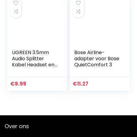
UGREEN 3.5mm
Bose Airline-
Audio Splitter
adapter voor Bose
Kabel Headset en
QuietComfort 3
Microfoon Splitter
Nylon Aux Kabel
voor PC Laptop
€
9.99
€
11.27
Headphone, 20
CM.
Over ons