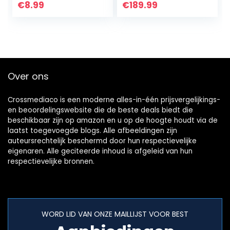
Luidspreker
terker-
€
8.99
€
189.99
Versterker DIY
ondersteuning
APTX NJW1194,
bluetooth 5.0…
Over ons
Crossmediaco is een moderne alles-in-één prijsvergelijkings-
en beoordelingswebsite die de beste deals biedt die
beschikbaar zijn op amazon en u op de hoogte houdt via de
laatst toegevoegde blogs. Alle afbeeldingen zijn
auteursrechtelijk beschermd door hun respectievelijke
eigenaren. Alle geciteerde inhoud is afgeleid van hun
respectievelijke bronnen.
WORD LID VAN ONZE MAILLIJST VOOR BEST