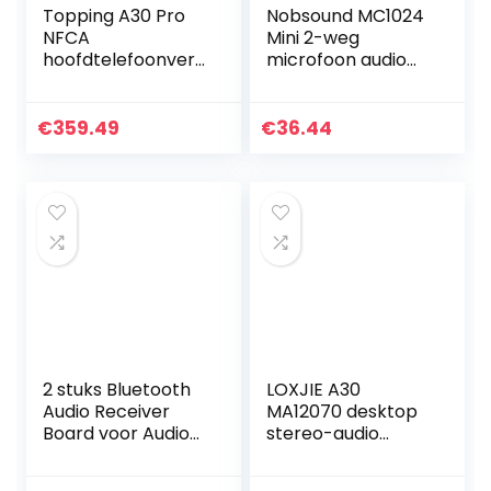
Topping A30 Pro
Nobsound MC1024
NFCA
Mini 2-weg
hoofdtelefoonvers
microfoon audio
terker SE
schakelaar
symmetrische
headset/luidsprek
ingang XLR 4,4 mm
er audio switcher
€
359.49
€
36.44
6,35 mm uitgang
3,5 mm MIC A & B…
6000 mW × 2…
2 stuks Bluetooth
LOXJIE A30
Audio Receiver
MA12070 desktop
Board voor Audio
stereo-audio
Versterker 3.7-5V
DAC- en hifi-
BT5.0 Stereo Auto
hoofdtelefoonvers