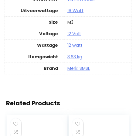
Uitvoerwattage
‎16 Watt
Size
‎M3
Voltage
‎12 Volt
Wattage
‎12 watt
Itemgewicht
‎3.63 kg
Brand
Merk: SMSL
Related Products