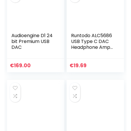
Audioengine D1 24
Runtodo ALC5686
bit Premium USB
USB Type C DAC
DAC
Headphone Amp
16-32Ohm 3.5mm
Output SNR 125DB
PCM 32Bit 384KHz
€
169.00
€
19.69
for Android,
Windows10,