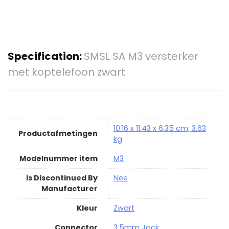
Specification:
SMSL SA M3 versterker
met koptelefoon zwart
‎10.16 x 11.43 x 6.35 cm; 3.63
Productafmetingen
kg
Modelnummer item
‎M3
Is Discontinued By
‎Nee
Manufacturer
Kleur
‎Zwart
Connector
‎3,5mm Jack