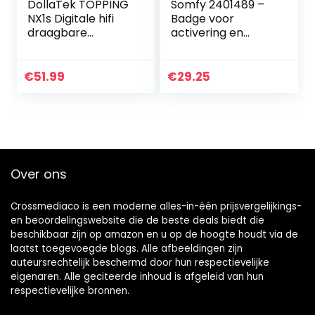
DollaTek TOPPING
Somfy 2401489 –
NX1s Digitale hifi
Badge voor
draagbare
activering en
hoofdtelefoonvers
deactivering van
terker LED-licht –
alarmen |
zilver
Handsfree functie |
€
51.99
€
29.25
Compatibel Somfy
Alarm voor…
Over ons
Crossmediaco is een moderne alles-in-één prijsvergelijkings-
en beoordelingswebsite die de beste deals biedt die
beschikbaar zijn op amazon en u op de hoogte houdt via de
laatst toegevoegde blogs. Alle afbeeldingen zijn
auteursrechtelijk beschermd door hun respectievelijke
eigenaren. Alle geciteerde inhoud is afgeleid van hun
respectievelijke bronnen.