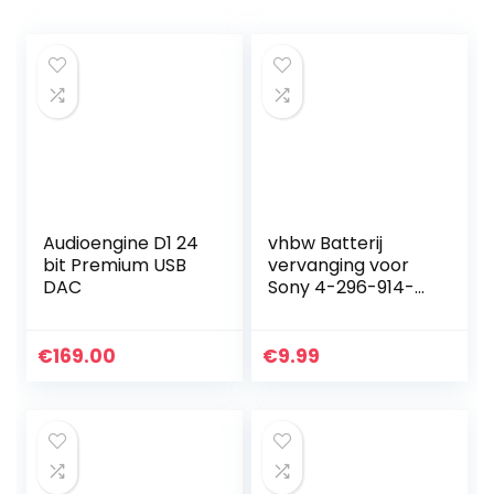
Audioengine D1 24
vhbw Batterij
bit Premium USB
vervanging voor
DAC
Sony 4-296-914-
01, SP-73 voor
draagbare audio
hoofdtelefoon
€
169.00
€
9.99
versterker
(1050mAh, 3.7V, Li…