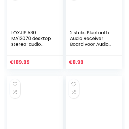
LOXJIE A30
2 stuks Bluetooth
MA12070 desktop
Audio Receiver
stereo-audio
Board voor Audio
DAC- en hifi-
Versterker 3.7-5V
hoofdtelefoonvers
BT5.0 Stereo Auto
terker-
Luidspreker
€
189.99
€
8.99
ondersteuning
Versterker DIY
APTX NJW1194,
bluetooth 5.0…