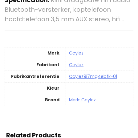
Specification:
Mini draagbare HIFI audio
Bluetooth-versterker, koptelefoon
hoofdtelefoon 3,5 mm AUX stereo, hifi…
Merk
‎Ccylez
Fabrikant
‎Ccylez
Fabrikantreferentie
‎Ccylez9i7mg4ebfk-01
Kleur
Brand
Merk: Ccylez
Related Products