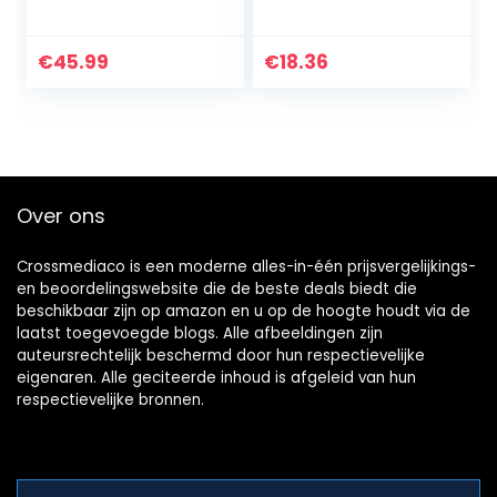
Oordopjes,
compatibel met
Draadloze Oortjes
AirPods Pro wit
Bluetooth 5.2 in-
€
45.99
€
18.36
ear Stereo Sport-
Oortelefoon, aptX
Codec…
Over ons
Crossmediaco is een moderne alles-in-één prijsvergelijkings-
en beoordelingswebsite die de beste deals biedt die
beschikbaar zijn op amazon en u op de hoogte houdt via de
laatst toegevoegde blogs. Alle afbeeldingen zijn
auteursrechtelijk beschermd door hun respectievelijke
eigenaren. Alle geciteerde inhoud is afgeleid van hun
respectievelijke bronnen.