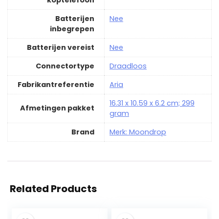
koptelefoon
Batterijen
‎Nee
inbegrepen
Batterijen vereist
‎Nee
Connectortype
‎Draadloos
Fabrikantreferentie
‎Aria
‎16.31 x 10.59 x 6.2 cm; 299
Afmetingen pakket
gram
Brand
Merk: Moondrop
Related Products