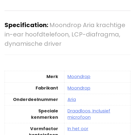
Specification:
Moondrop Aria krachtige
in-ear hoofdtelefoon, LCP-diafragma,
dynamische driver
Merk
‎Moondrop
Fabrikant
‎Moondrop
Onderdeelnummer
‎Aria
Speciale
‎Draadloos, Inclusief
kenmerken
microfoon
Vormfactor
‎In het oor