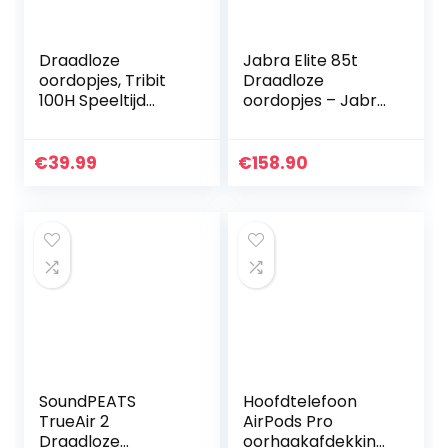
Draadloze
Jabra Elite 85t
oordopjes, Tribit
Draadloze
100H Speeltijd
oordopjes – Jabra
Bluetooth 5.0 IPX8
Advanced Active
Waterdicht
Noise Cancellation
Aanraakbediening
met snelle
€
39.99
€
158.90
Ture Draadloze
laadfunctie en
Bluetooth…
lange…
SoundPEATS
Hoofdtelefoon
TrueAir 2
AirPods Pro
Draadloze
oorhaakafdekking,