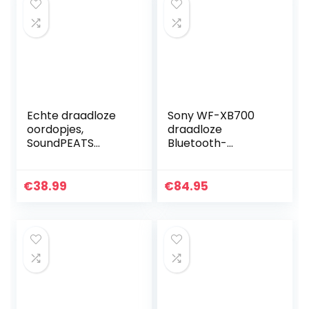
Echte draadloze
Sony WF-XB700
oordopjes,
draadloze
SoundPEATS
Bluetooth-
TrueFree + 5.0
hoofdtelefoon,
Bluetooth-
batterijduur van 18
koptelefoon in-ear
uur en snel
€
38.99
€
84.95
stereo
opladen en
hoofdtelefoon,
compatibel met…
TrueWireless…