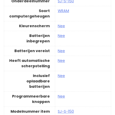
Onderdeelnummer
‎SJ-S-150
Soort
‎WRAM
computergeheugen
Kleurenscherm
‎Nee
Batterijen
‎Nee
inbegrepen
Batterijen vereist
‎Nee
Heeft automatische
‎Nee
scherpstelling
Inclusief
‎Nee
oplaadbare
batterijen
Programmeerbare
‎Nee
knoppen
Modelnummer item
‎SJ-S-150