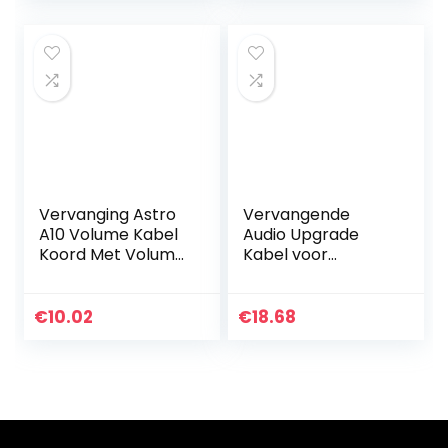
hoofdtelefoon…
vervangende…
Vervanging Astro
Vervangende
A10 Volume Kabel
Audio Upgrade
Koord Met Volume
Kabel voor
Controle Functie
Sennheiser HD650,
Werkt Ook Met
HD600, HD580,
A40/A40TR
HD58X, HD660S,
€
10.02
€
18.68
Gaming Headsets
Massdrop HD6XX
Xbox one ps4…
Koptelefoon
2meter/6…