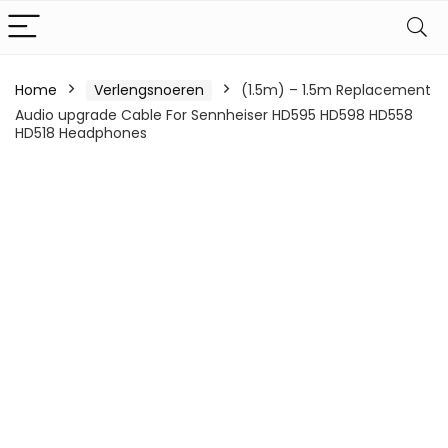
Home
Verlengsnoeren
(1.5m) – 1.5m Replacement
Audio upgrade Cable For Sennheiser HD595 HD598 HD558
HD518 Headphones