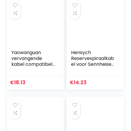
Yaowanguan
Hensych
vervangende
Reservespiraalkab
kabel compatibel
el voor Sennheiser
met HyperX Cloud
HD25 HD25sp
Mix HX-HSCAM-
HD560 HD540
GM/HyperX Cloud
HD480 HD430 414
€
18.13
€
14.23
Alpha gaming-
HD 250
headsets, mute…
hoofdtelefoon