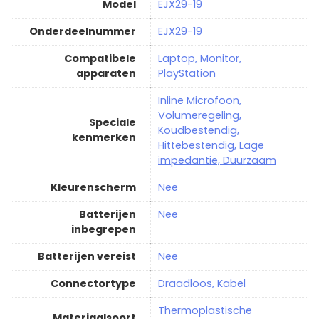
Model
‎EJX29-19
Onderdeelnummer
‎EJX29-19
Compatibele
‎Laptop, Monitor,
apparaten
PlayStation
‎Inline Microfoon,
Volumeregeling,
Speciale
Koudbestendig,
kenmerken
Hittebestendig, Lage
impedantie, Duurzaam
Kleurenscherm
‎Nee
Batterijen
‎Nee
inbegrepen
Batterijen vereist
‎Nee
Connectortype
‎Draadloos, Kabel
‎Thermoplastische
Materiaalsoort