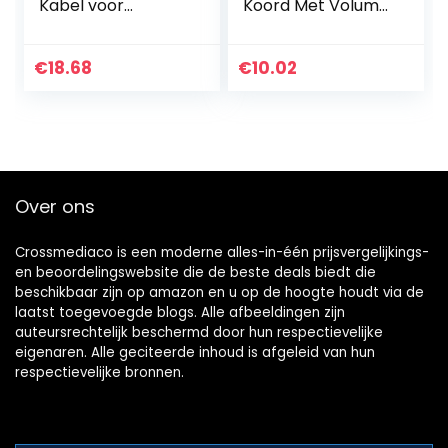
Kabel voor
Koord Met Volume
Sennheiser HD650,
Controle Functie
HD600, HD580,
Werkt Ook Met
HD58X, HD660S,
A40/A40TR
€
18.68
€
10.02
Massdrop HD6XX
Gaming Headsets
Koptelefoon
Xbox one ps4…
2meter/6…
Over ons
Crossmediaco is een moderne alles-in-één prijsvergelijkings-
en beoordelingswebsite die de beste deals biedt die
beschikbaar zijn op amazon en u op de hoogte houdt via de
laatst toegevoegde blogs. Alle afbeeldingen zijn
auteursrechtelijk beschermd door hun respectievelijke
eigenaren. Alle geciteerde inhoud is afgeleid van hun
respectievelijke bronnen.