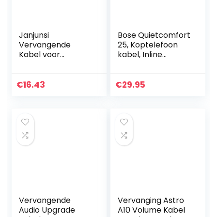
Janjunsi
Bose Quietcomfort
Vervangende
25, Koptelefoon
Kabel voor
kabel, Inline
Logitech G633 /
Microfoon,
G633s Gaming
Afstandsbediening
Headset, Gloeit
Voor
€
16.43
€
29.95
USB Lijn
Samsung/Android-
Verlengdraad, 2 m
Apparaat, Zwart
/ 6.6 voet
Vervangende
Vervanging Astro
Audio Upgrade
A10 Volume Kabel