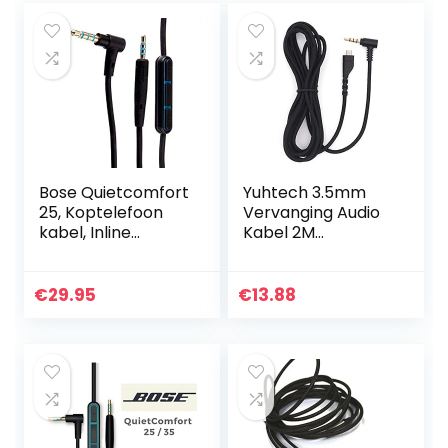
Bose Quietcomfort
Yuhtech 3.5mm
25, Koptelefoon
Vervanging Audio
kabel, Inline
Kabel 2M
Microfoon,
Verlengsnoeren
Afstandsbediening
voor SteelSeries
Voor
Arctis 3 Arctis 5
€
29.95
€
13.88
Samsung/Android-
Arctis 7 Arctis Pro
Apparaat, Zwart
Gaming…