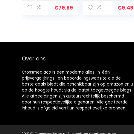
Ruisonderdrukki
Headsetfunctie,
ng in Meerdere
Geïntegreerde
€
79.99
€
9.49
Modi, ANC
Microfoon)
Bluetooth-
Zwart
earbuds met 6…
Over ons
Crossmediaco is een moderne alles-in-één
prijsvergelijkings- en beoordelingswebsite die de
beste deals biedt die beschikbaar zijn op amazon en u
op de hoogte houdt via de laatst toegevoegde blogs.
Alle afbeeldingen zijn auteursrechtelijk beschermd
door hun respectievelijke eigenaren. Alle geciteerde
inhoud is afgeleid van hun respectievelijke bronnen.
2021 © Crossmediaco.nl Alle rechten voorbehouden