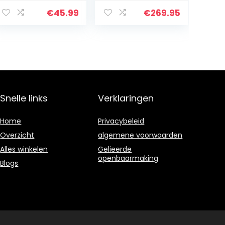
TrueAir2,
e, helpt beter
ruisonderdrukkin
slapen, wit, one
€
45.99
€
269.95
g CVC, touch-
size, 1 paar
bediening, met
HiFi…
Snelle links
Verklaringen
Home
Privacybeleid
Overzicht
algemene voorwaarden
Alles winkelen
Gelieerde
openbaarmaking
Blogs