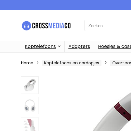
Search
for:
Koptelefoons
Adapters
Hoesjes & cas
Home
Koptelefoons en oordopjes
Over-ear