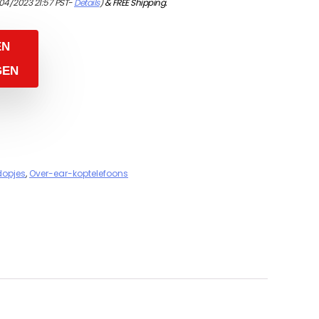
04/2023 21:57 PST-
Details
)
&
FREE Shipping
.
EN
GEN
dopjes
,
Over-ear-koptelefoons