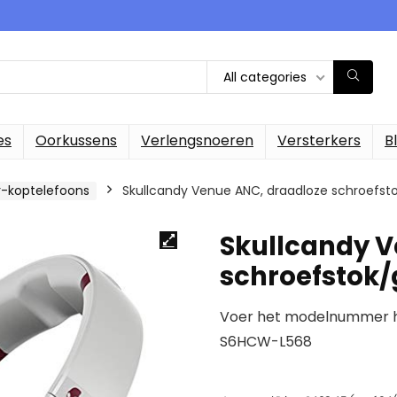
All categories
es
Oorkussens
Verlengsnoeren
Versterkers
B
-koptelefoons
Skullcandy Venue ANC, draadloze schroefsto
Skullcandy V
schroefstok/
Voer het modelnummer hi
S6HCW-L568