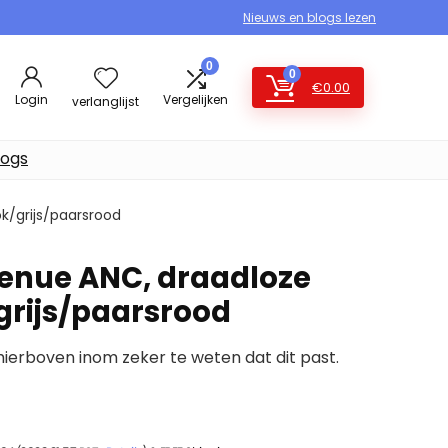
Nieuws en blogs lezen
0
0
€
0.00
Login
Vergelijken
verlanglijst
logs
k/grijs/paarsrood
enue ANC, draadloze
grijs/paarsrood
erboven inom zeker te weten dat dit past.