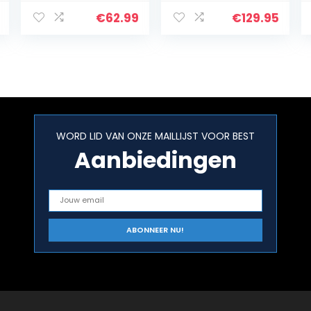
oordopjes, ANC-
Oordopjes –
koptelefoon
Bluetooth 5.0,
€
62.99
€
129.95
met
Hi-Fi Sound, In
transparantiem
Ear
odus, Bluetooth…
Hoofdtelefoon
voor iPhone en…
WORD LID VAN ONZE MAILLIJST VOOR BEST
Aanbiedingen