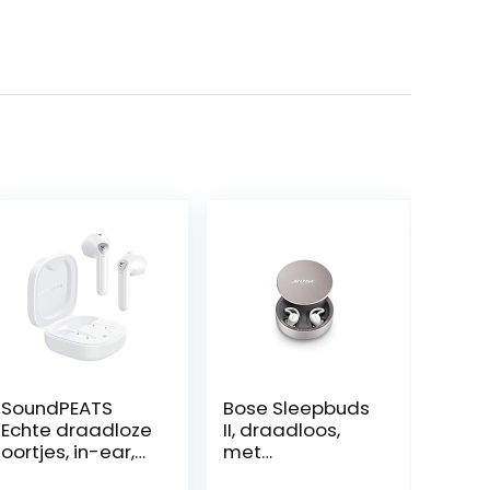
SoundPEATS
Bose Sleepbuds
Echte draadloze
II, draadloos,
oortjes, in-ear,
met
bluetooth 5.2
slaaptechnologi