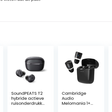
SoundPEATS T2
Cambridge
hybride actieve
Audio
ruisonderdrukke
Melomania 1+
nde draadloze
Echte Draadloze