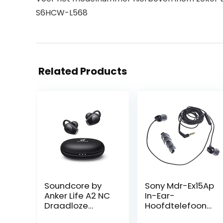
S6HCW-L568
Related Products
Soundcore by
Sony Mdr-Ex15Ap
Anker Life A2 NC
In-Ear-
Draadloze
Hoofdtelefoon
Oordopjes met
(Met