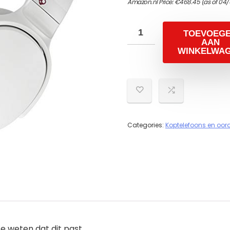
Amazon.nl Price:
€
468.45
(as of 04/
TOEVOEG
AAN
WINKELWA
Categories:
Koptelefoons en oor
 weten dat dit past.