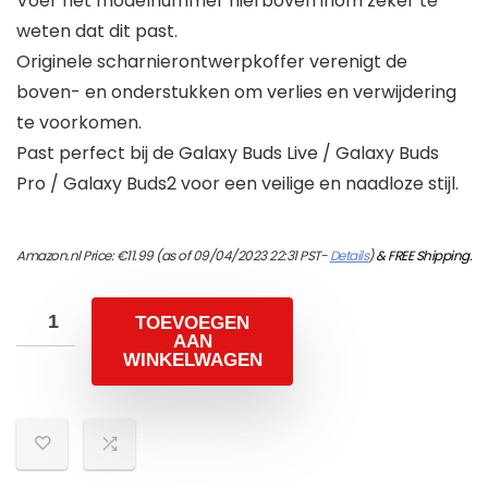
Voer het modelnummer hierboven inom zeker te
weten dat dit past.
Originele scharnierontwerpkoffer verenigt de
boven- en onderstukken om verlies en verwijdering
te voorkomen.
Past perfect bij de Galaxy Buds Live / Galaxy Buds
Pro / Galaxy Buds2 voor een veilige en naadloze stijl.
Amazon.nl Price:
€
11.99
(as of 09/04/2023 22:31 PST-
Details
)
&
FREE Shipping
.
TOEVOEGEN
AAN
WINKELWAGEN