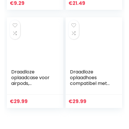
draadloos
headset kit
€
9.29
€
21.49
opladen]
[Schokbestendige
…
Draadloze
Draadloze
oplaadcase voor
oplaadhoes
airpods,
compatibel met
compatibel met
Galaxy Buds,
AirPods 1 2, met de
oplader Case
nieuwste
Vervanging voor
€
29.99
€
29.99
bluetooth-
Samsung Galaxy
synchronisatietoet
Bud+ Plus,
s, ingebouwde…
vervangende…