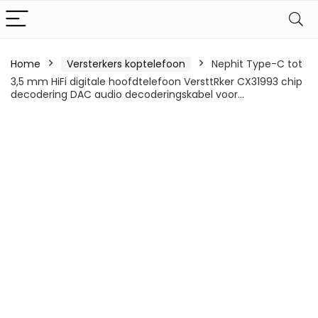
Home
Versterkers koptelefoon
Nephit Type-C tot
3,5 mm HiFi digitale hoofdtelefoon VersttRker CX31993 chip
decodering DAC audio decoderingskabel voor…