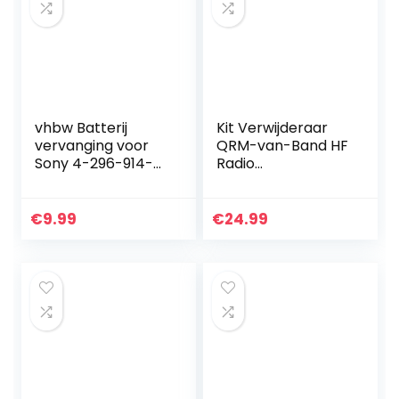
vhbw Batterij
Kit Verwijderaar
vervanging voor
QRM-van-Band HF
Sony 4-296-914-
Radio
01, SP-73 voor
Communicatie X-
draagbare audio
Fase Groen PCB
hoofdtelefoon
van 1-30 MHz
€
9.99
€
24.99
versterker
Delen van de
(1050mAh, 3.7V, Li…
Versterker, met
een PTT…