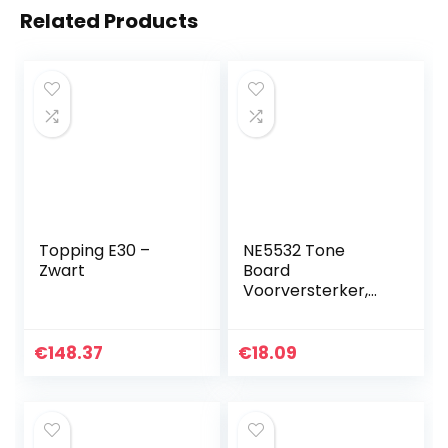
Related Products
Topping E30 –
NE5532 Tone
Zwart
Board
Voorversterker,
JY-A551 Single
Power Pre Level
Tone Board
€
148.37
€
18.09
Volume Tone
Control Board
Voorversterker…