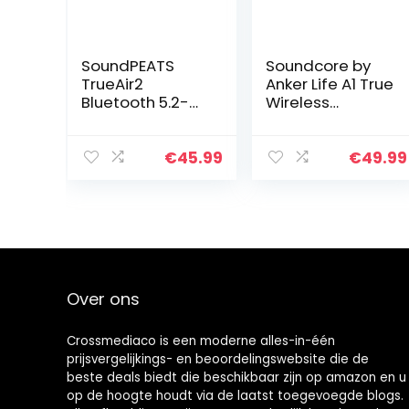
SoundPEATS
Soundcore by
TrueAir2
Anker Life A1 True
Bluetooth 5.2-
Wireless
koptelefoon,
Earbuds,
draadloze
krachtig
Bluetooth-
aangepast
€
45.99
€
49.99
koptelefoon
geluid, 35u
met Qualcomm
speeltijd,
QCC3040, echte
draadloos
draadloze…
opladen,
snelladen…
Over ons
Crossmediaco is een moderne alles-in-één
prijsvergelijkings- en beoordelingswebsite die de
beste deals biedt die beschikbaar zijn op amazon en u
op de hoogte houdt via de laatst toegevoegde blogs.