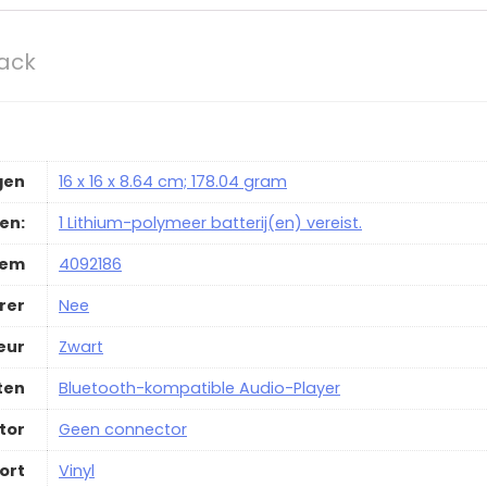
lack
gen
‎16 x 16 x 8.64 cm; 178.04 gram
jen:
‎1 Lithium-polymeer batterij(en) vereist.
tem
‎4092186
rer
‎Nee
eur
‎Zwart
ten
‎Bluetooth-kompatible Audio-Player
tor
‎Geen connector
ort
‎Vinyl