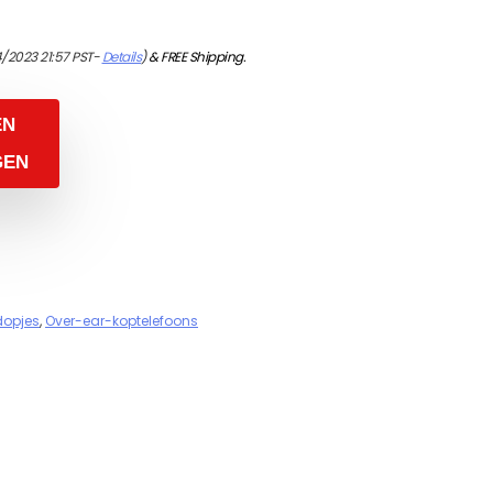
/2023 21:57 PST-
Details
)
&
FREE Shipping
.
EN
GEN
dopjes
,
Over-ear-koptelefoons