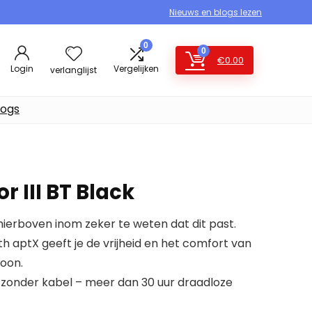
Nieuws en blogs lezen
0
0
€
0.00
Login
Vergelijken
verlanglijst
logs
r III BT Black
erboven inom zeker te weten dat dit past.
h aptX geeft je de vrijheid en het comfort van
oon.
d zonder kabel – meer dan 30 uur draadloze