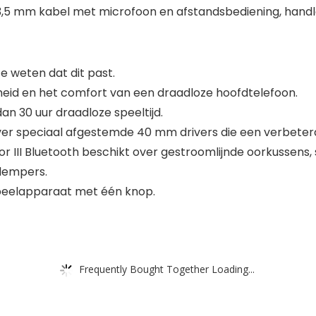
3,5 mm kabel met microfoon en afstandsbediening, handle
 weten dat dit past.
jheid en het comfort van een draadloze hoofdtelefoon.
an 30 uur draadloze speeltijd.
 over speciaal afgestemde 40 mm drivers die een verbeterd
 III Bluetooth beschikt over gestroomlijnde oorkussens
 dempers.
speelapparaat met één knop.
Frequently Bought Together Loading...