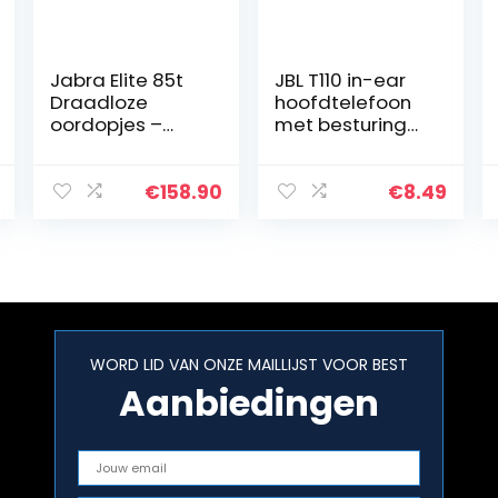
Jabra Elite 85t
JBL T110 in-ear
Draadloze
hoofdtelefoon
oordopjes –
met besturing
Jabra
en microfoon
Advanced
Active Noise
€
158.90
€
8.49
Cancellation
met snelle
laadfunctie en
lange…
WORD LID VAN ONZE MAILLIJST VOOR BEST
Aanbiedingen