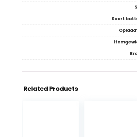
S
Soort batt
Oplaadt
Itemgewi
Br
Related Products