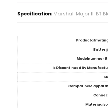
Specification:
Marshall Major III BT B
Productafmetin
Batteri
Modelnummer i
Is Discontinued By Manufactu
Kl
Compatibele appara
Connec
Materiaalso