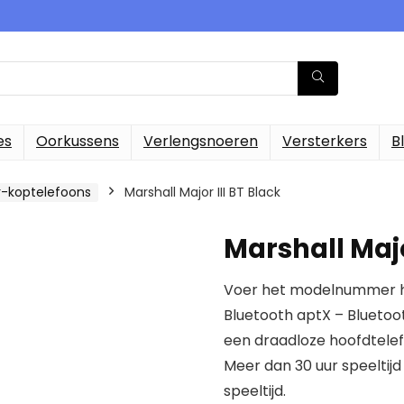
es
Oorkussens
Verlengsnoeren
Versterkers
B
-koptelefoons
Marshall Major III BT Black
Marshall Majo
Voer het modelnummer hi
Bluetooth aptX – Bluetoot
een draadloze hoofdtelef
Meer dan 30 uur speeltij
speeltijd.