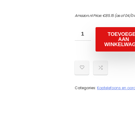
Amazon.nl Price:
€
85.15
(as of 04/04
TOEVOEG
AAN
WINKELWA
Categories:
Koptelefoons en oor