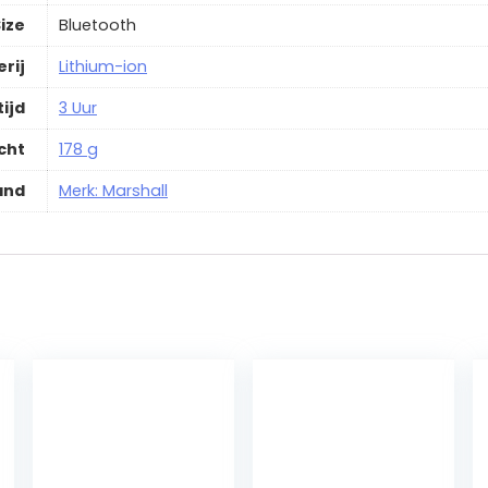
ize
‎Bluetooth
erij
‎Lithium-ion
ijd
‎3 Uur
cht
‎178 g
and
Merk: Marshall