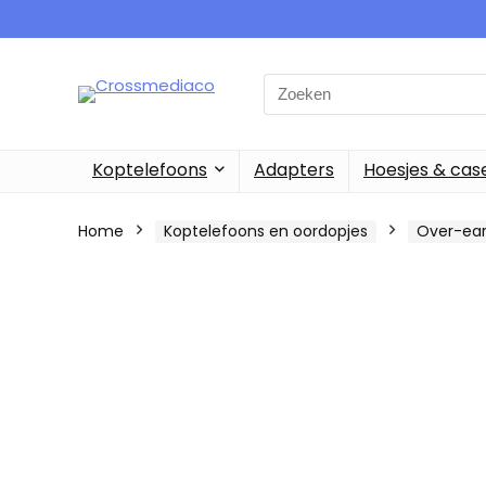
Search
for:
Koptelefoons
Adapters
Hoesjes & cas
Home
Koptelefoons en oordopjes
Over-ear