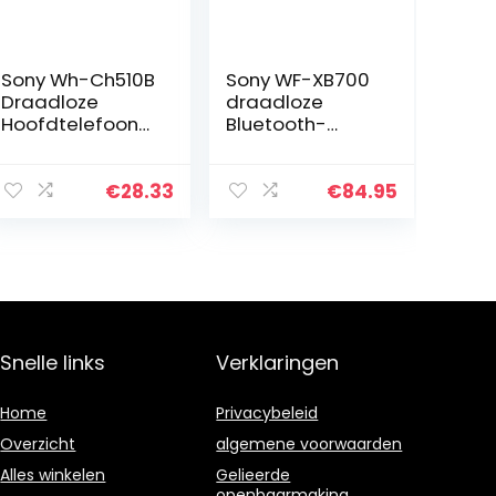
Sony Wh-Ch510B
Sony WF-XB700
Draadloze
draadloze
Hoofdtelefoon
Bluetooth-
(ingebouwde
hoofdtelefoon,
spraakassistent,
batterijduur van
quick charge,
18 uur en snel
€
28.33
€
84.95
tot 35 uur
opladen en
accuduur) Zwart
compatibel
met…
Snelle links
Verklaringen
Home
Privacybeleid
Overzicht
algemene voorwaarden
Alles winkelen
Gelieerde
openbaarmaking