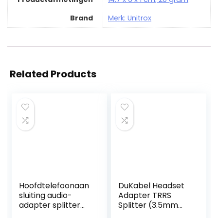
Brand
Merk: Unitrox
Related Products
Hoofdtelefoonaan
DuKabel Headset
sluiting audio-
Adapter TRRS
adapter splitter
Splitter (3.5mm
met Lighting Audio
CTIA jack plug