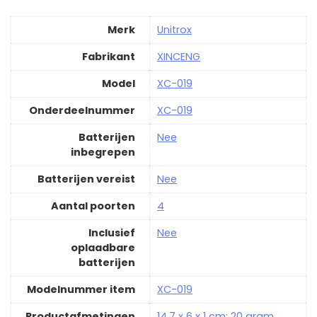
Merk
‎Unitrox
Fabrikant
‎XINCENG
Model
‎XC-019
Onderdeelnummer
‎XC-019
Batterijen
‎Nee
inbegrepen
Batterijen vereist
‎Nee
Aantal poorten
‎4
Inclusief
‎Nee
oplaadbare
batterijen
Modelnummer item
‎XC-019
Productafmetingen
‎14.7 x 6 x 1 cm; 20 gram