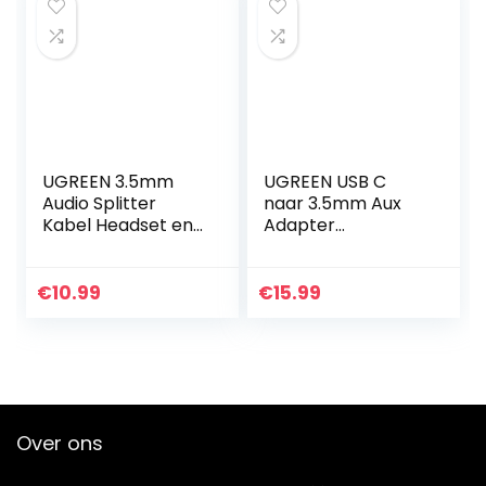
UGREEN 3.5mm
UGREEN USB C
Audio Splitter
naar 3.5mm Aux
Kabel Headset en
Adapter
Mic Aux Splitter
Compatibel met
Kabel Compatibel
Galaxy S23 Ultra,
met PS5/4 Switch
S23+, S23, S22 iPad
€
10.99
€
15.99
Xbox One S
Pro/Air/Mini 2021
Controller…
MacBook Pro…
Over ons