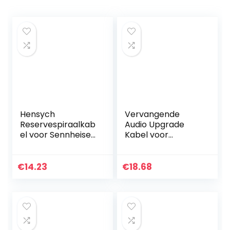
Hensych
Vervangende
Reservespiraalkab
Audio Upgrade
el voor Sennheiser
Kabel voor
HD25 HD25sp
Sennheiser HD650,
HD560 HD540
HD600, HD580,
HD480 HD430 414
HD58X, HD660S,
€
14.23
€
18.68
HD 250
Massdrop HD6XX
hoofdtelefoon
Koptelefoon
2meter/6…