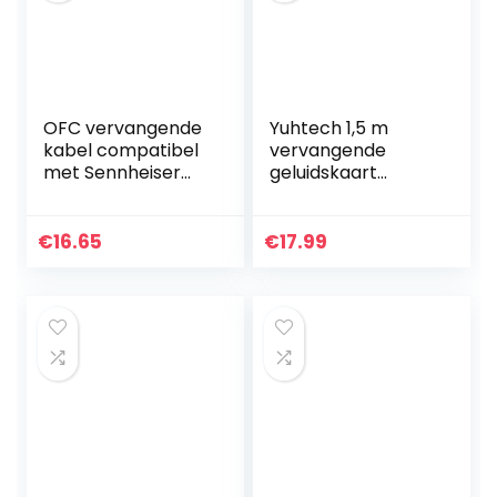
OFC vervangende
Yuhtech 1,5 m
kabel compatibel
vervangende
met Sennheiser
geluidskaart
HD25, HD 25-1,
audiokabel voor
HD25-1 II, HD25-13,
SteelSeries Arctis 3
HD25-C, Amperior,
Arctis 5 Arctis 7-
€
16.65
€
17.99
hoofdtelefoon 1,2…
gaming-headset
met 3,5 mm…