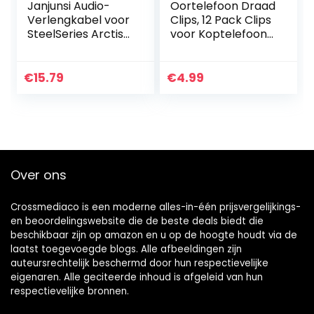
Janjunsi Audio-
Oortelefoon Draad
Verlengkabel voor
Clips, 12 Pack Clips
SteelSeries Arctis
voor Koptelefoon
3/5/7/9X/Pro/Pro
Zwarte Kabel
Wireless Gaming
Kleding Clip 360
Headsets, 1,2m/
Graden Draaien
€
15.79
€
4.99
3,9fts Vervanging…
Mount Clip voor…
Over ons
Crossmediaco is een moderne alles-in-één prijsvergelijkings-
en beoordelingswebsite die de beste deals biedt die
beschikbaar zijn op amazon en u op de hoogte houdt via de
laatst toegevoegde blogs. Alle afbeeldingen zijn
auteursrechtelijk beschermd door hun respectievelijke
eigenaren. Alle geciteerde inhoud is afgeleid van hun
respectievelijke bronnen.