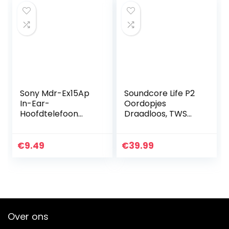
versie),Wit en…
TrueWireless…
Sony Mdr-Ex15Ap
Soundcore Life P2
In-Ear-
Oordopjes
Hoofdtelefoon
Draadloos, TWS
(Met
Bluetooth
Headsetfunctie,
hoofdtelefoon met
Geïntegreerde
cVc 8.0
€
9.49
€
39.99
Microfoon) Zwart
geluidsisolatie voor
kristalhelder…
Over ons