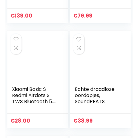
Oordopjes met
Ruisonderdrukking
in Meerdere Modi,
€
139.00
€
79.99
ANC Bluetooth-
earbuds met 6…
Xiaomi Basic S
Echte draadloze
Redmi Airdots S
oordopjes,
TWS Bluetooth 5.0
SoundPEATS
stereo
TrueFree + 5.0
koptelefoon met
Bluetooth-
microfoon
koptelefoon in-ear
€
28.00
€
38.99
handsfree zwart
stereo
(Global-
hoofdtelefoon,