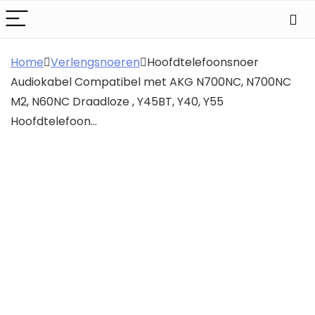
Home
Verlengsnoeren
Hoofdtelefoonsnoer
Audiokabel Compatibel met AKG N700NC, N700NC
M2, N60NC Draadloze , Y45BT, Y40, Y55
Hoofdtelefoon…