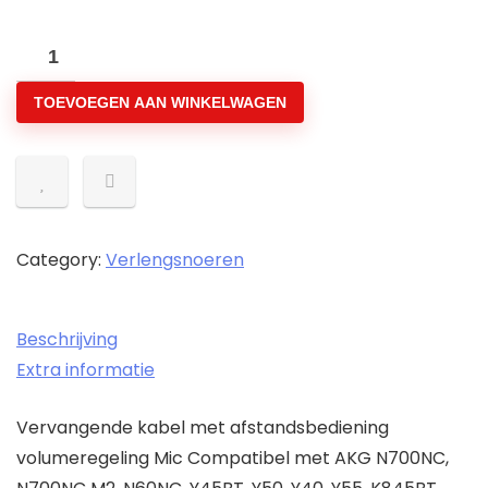
Hoofdtelefoonsnoer
Audiokabel
TOEVOEGEN AAN WINKELWAGEN
Compatibel
met
AKG
N700NC,
N700NC
M2,
Category:
Verlengsnoeren
N60NC
Draadloze
Beschrijving
,
Extra informatie
Y45BT,
Y40,
Vervangende kabel met afstandsbediening
Y55
volumeregeling Mic Compatibel met AKG N700NC,
Hoofdtelefoon…