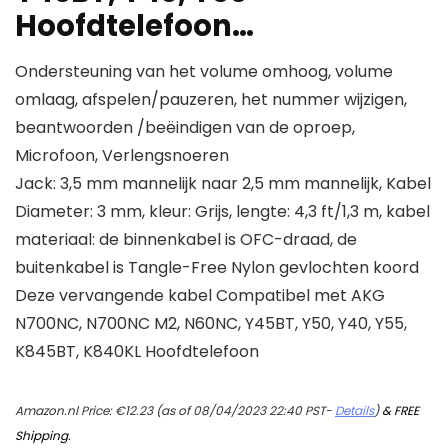
Hoofdtelefoon…
Ondersteuning van het volume omhoog, volume
omlaag, afspelen/pauzeren, het nummer wijzigen,
beantwoorden /beëindigen van de oproep,
Microfoon, Verlengsnoeren
Jack: 3,5 mm mannelijk naar 2,5 mm mannelijk, Kabel
Diameter: 3 mm, kleur: Grijs, lengte: 4,3 ft/1,3 m, kabel
materiaal: de binnenkabel is OFC-draad, de
buitenkabel is Tangle-Free Nylon gevlochten koord
Deze vervangende kabel Compatibel met AKG
N700NC, N700NC M2, N60NC, Y45BT, Y50, Y40, Y55,
K845BT, K840KL Hoofdtelefoon
Amazon.nl Price:
€
12.23
(as of 08/04/2023 22:40 PST-
Details
)
&
FREE
Shipping
.