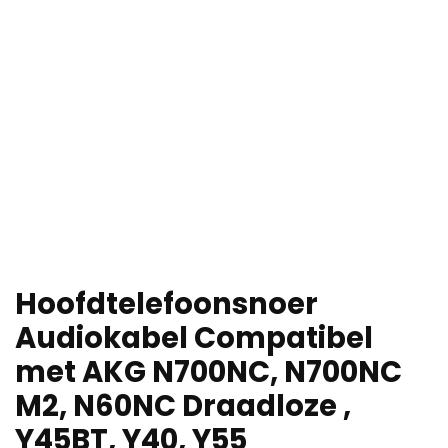
Hoofdtelefoonsnoer
Audiokabel Compatibel
met AKG N700NC, N700NC
M2, N60NC Draadloze ,
Y45BT, Y40, Y55