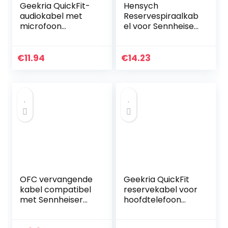
Geekria QuickFit-
Hensych
audiokabel met
Reservespiraalkab
microfoon
el voor Sennheiser
Compatibel met
HD25 HD25sp
Plantronics
HD560 HD540
BackBeat PRO
HD480 HD430 414
€
11.94
€
14.23
BackBeat PRO2-
HD 250
kabel, 3,5 mm…
hoofdtelefoon
OFC vervangende
Geekria QuickFit
kabel compatibel
reservekabel voor
met Sennheiser
hoofdtelefoon
HD25, HD 25-1,
Crusher EVO
HD25-1 II, HD25-13,
Wireless, Crusher