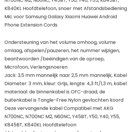
N700NC M2, N60NC, Y45BT, Y50, Y40, Y55, K845BT,
hoeveelheid
K840KL Hoofdtelefoon, snoer met Afstandsbediening
Mic voor Samsung Galaxy Xiaomi Huawei Android
Phone Extension Cords
Ondersteuning van het volume omhoog, volume
omlaag, afspelen/pauzeren, het nummer wijzigen,
beantwoorden /beëindigen van de oproep,
Microfoon, Verlengsnoeren
Jack: 3,5 mm mannelijk naar 2,5 mm mannelijk, Kabel
Diameter: 3 mm, kleur: Grijs, lengte: 4,3 ft/1,3 m, kabel
materiaal: de binnenkabel is OFC-draad, de
buitenkabel is Tangle-Free Nylon gevlochten koord
Deze vervangende kabel Compatibel met AKG
N700NC, N700NC M2, N60NC, Y45BT, Y50, Y40, Y55,
K845BT, K840KL Hoofdtelefoon