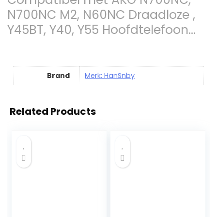
N700NC M2, N60NC Draadloze ,
Y45BT, Y40, Y55 Hoofdtelefoon…
Brand
Merk: HanSnby
Related Products