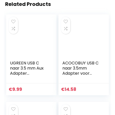
Related Products
UGREEN USB C
ACOCOBUY USB C
naar 3.5 mm Aux
naar 3.5mm
Adapter
Adapter voor
Compatibel met
Samsung A53
Huawei P40 P30,
Hoofdtelefoon
OnePlus 8 Pro 7T
Jack Adapter
€
9.99
€
14.58
Pro, Xiaomi Mi 11 10,
Duurzaam USB C
Grijs.
naar 3.5mm Audio
Adapter…