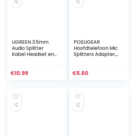
UGREEN 3.5mm
POSUGEAR
Audio Splitter
Hoofdtelefoon Mic
Kabel Headset en
Splitters Adapter,
Mic Aux Splitter
3,5 mm Mannelijk
Kabel Compatibel
tot 2 Dual 3,5 mm
met PS5/4 Switch
Vrouwelijke Audio
€
10.99
€
5.60
Xbox One S
Mic Y Splitter…
Controller…