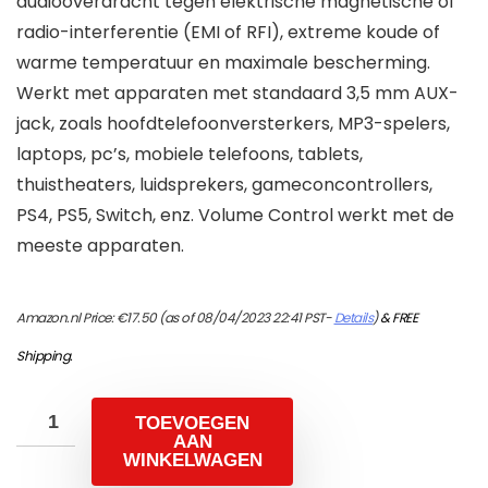
audiooverdracht tegen elektrische magnetische of
radio-interferentie (EMI of RFI), extreme koude of
warme temperatuur en maximale bescherming.
Werkt met apparaten met standaard 3,5 mm AUX-
jack, zoals hoofdtelefoonversterkers, MP3-spelers,
laptops, pc’s, mobiele telefoons, tablets,
thuistheaters, luidsprekers, gameconcontrollers,
PS4, PS5, Switch, enz. Volume Control werkt met de
meeste apparaten.
Amazon.nl Price:
€
17.50
(as of 08/04/2023 22:41 PST-
Details
)
&
FREE
Shipping
.
TOEVOEGEN
AAN
WINKELWAGEN