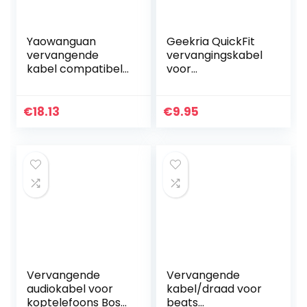
Yaowanguan
Geekria QuickFit
vervangende
vervangingskabel
kabel compatibel
voor
met HyperX Cloud
hoofdtelefoon
Mix HX-HSCAM-
HD598, HD558,
GM/HyperX Cloud
HD518, audiokabel,
€
18.13
€
9.95
Alpha gaming-
verlengkabel,
headsets, mute…
vervangende…
Vervangende
Vervangende
audiokabel voor
kabel/draad voor
koptelefoons Bose
beats