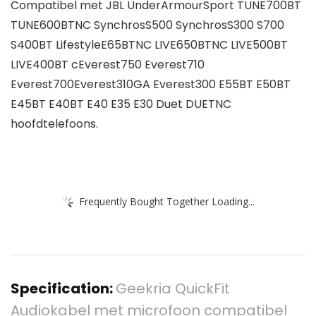
Compatibel met JBL UnderArmourSport TUNE700BT
TUNE600BTNC SynchrosS500 SynchrosS300 S700
S400BT LifestyleE65BTNC LIVE650BTNC LIVE500BT
LIVE400BT cEverest750 Everest710
Everest700Everest310GA Everest300 E55BT E50BT
E45BT E40BT E40 E35 E30 Duet DUETNC
hoofdtelefoons.
Frequently Bought Together Loading...
Specification:
Geekria QuickFit
Audiokabel met microfoon compatibel