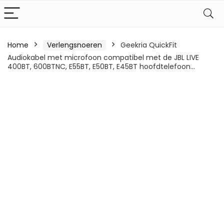
Home
Verlengsnoeren
Geekria QuickFit
Audiokabel met microfoon compatibel met de JBL LIVE
400BT, 600BTNC, E55BT, E50BT, E45BT hoofdtelefoon…