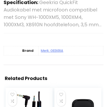
Specification:
Geekria QuickFit
Audiokabel met microfoon compatibel
met Sony WH-1000XM5, 1000XM4,
1000XM3, XB910N hoofdtelefoon, 3,5 mm…
Brand
Merk: GEEKRIA
Related Products