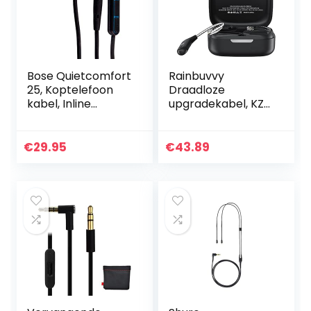
Bose Quietcomfort
Rainbuvvy
25, Koptelefoon
Draadloze
kabel, Inline
upgradekabel, KZ
Microfoon,
AZ09 TWS HD
Afstandsbediening
Bluetooth 5.2
Voor
Module HIFI
€
29.95
€
43.89
Samsung/Android-
Draadloze
Apparaat, Zwart
oorhaak met
oplaadcase voor
DQ6 ZSX…