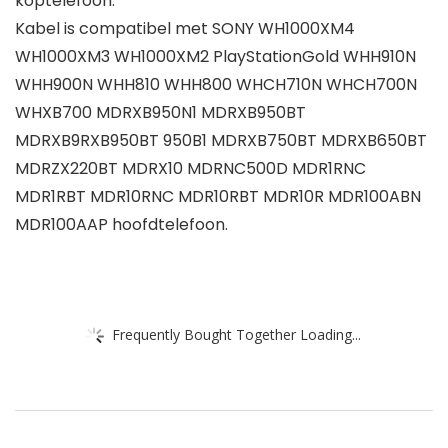
koptelefoon.
Kabel is compatibel met SONY WH1000XM4
WH1000XM3 WH1000XM2 PlayStationGold WHH910N
WHH900N WHH810 WHH800 WHCH710N WHCH700N
WHXB700 MDRXB950N1 MDRXB950BT
MDRXB9RXB950BT 950B1 MDRXB750BT MDRXB650BT
MDRZX220BT MDRX10 MDRNC500D MDR1RNC
MDR1RBT MDR10RNC MDR10RBT MDR10R MDR100ABN
MDR100AAP hoofdtelefoon.
Frequently Bought Together Loading...