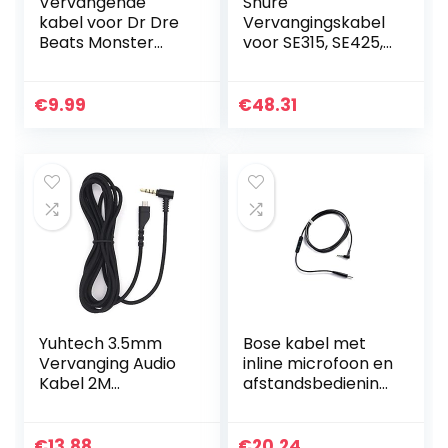
Vervangende
Shure
kabel voor Dr Dre
Vervangingskabel
Beats Monster
voor SE315, SE425,
Headphones
SE535, zwart
Control Remote
Cord Pro Solo
€
9.99
€
48.31
Studio Mixer Aux
Auxiliary Lood…
Yuhtech 3.5mm
Bose kabel met
Vervanging Audio
inline microfoon en
Kabel 2M
afstandsbediening
Verlengsnoeren
(voor
voor SteelSeries
QuietComfort 25
Arctis 3 Arctis 5
hoofdtelefoon)
€
13.88
€
20.24