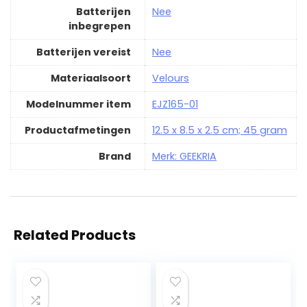
Batterijen
‎Nee
inbegrepen
Batterijen vereist
‎Nee
Materiaalsoort
‎Velours
Modelnummer item
‎EJZ165-01
Productafmetingen
‎12.5 x 8.5 x 2.5 cm; 45 gram
Brand
Merk: GEEKRIA
Related Products