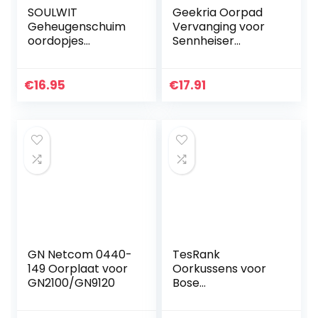
SOULWIT
Geekria Oorpad
Geheugenschuim
Vervanging voor
oordopjes
Sennheiser
vervanging voor
PXC550 MB660
Samsung Galaxy
Koptelefoon
Buds Pro/Plus, 3
Vervanging Oor
€
16.95
€
17.91
paar
Pad/Oor
geluidsisolatie
Kussen/Oor
oordopjes…
Bekers/Oor
Cover…
GN Netcom 0440-
TesRank
149 Oorplaat voor
Oorkussens voor
GN2100/GN9120
Bose
QuietComfort 35 ii
& QuietComfort 35