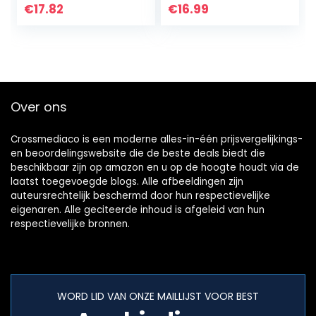
vervanging,
€
17.82
€
16.99
professionele
oordopjes voor
Bose QC35 ii…
Over ons
Crossmediaco is een moderne alles-in-één prijsvergelijkings-
en beoordelingswebsite die de beste deals biedt die
beschikbaar zijn op amazon en u op de hoogte houdt via de
laatst toegevoegde blogs. Alle afbeeldingen zijn
auteursrechtelijk beschermd door hun respectievelijke
eigenaren. Alle geciteerde inhoud is afgeleid van hun
respectievelijke bronnen.
WORD LID VAN ONZE MAILLIJST VOOR BEST