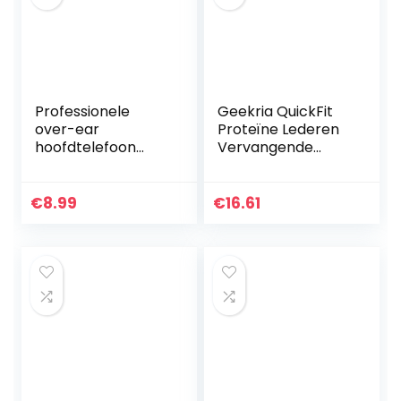
Professionele
Geekria QuickFit
over-ear
Proteïne Lederen
hoofdtelefoon
Vervangende
oorkussens
Oorkussens voor
kussens
Skullcandy
vervanging
Crusher Draadloze
€
8.99
€
16.61
oorkussens
Crusher Evo
compatibel met
Crusher ANC
Bose
Hesh…
QuietComfort 35
(QC35…