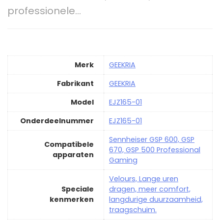
professionele…
Merk
‎GEEKRIA
Fabrikant
‎GEEKRIA
Model
‎EJZ165-01
Onderdeelnummer
‎EJZ165-01
‎Sennheiser GSP 600, GSP
Compatibele
670, GSP 500 Professional
apparaten
Gaming
‎Velours, Lange uren
Speciale
dragen, meer comfort,
kenmerken
langdurige duurzaamheid,
traagschuim.