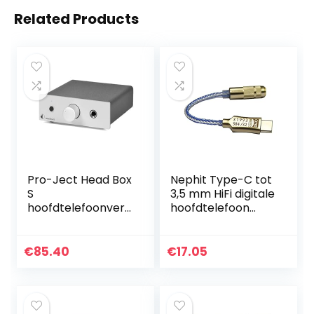
Related Products
Pro-Ject Head Box
Nephit Type-C tot
S
3,5 mm HiFi digitale
hoofdtelefoonvers
hoofdtelefoon
terker (zilver)
VersttRker
CX31993 chip
decodering DAC
€
85.40
€
17.05
audio
decoderingskabel
voor…