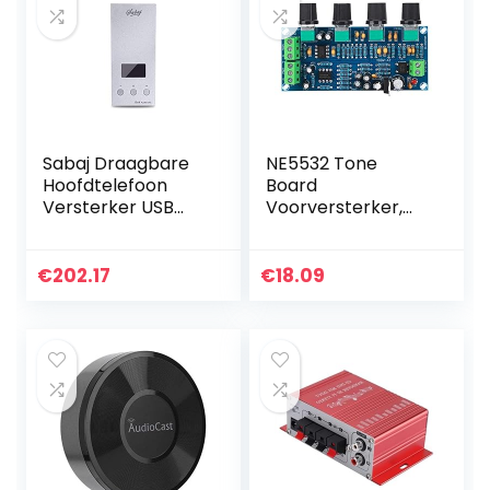
Sabaj Draagbare
NE5532 Tone
Hoofdtelefoon
Board
Versterker USB
Voorversterker,
DAC Da3 Hi-res
JY-A551 Single
SABRE9018Q2C
Power Pre Level
OLED Scherm
Tone Board
€
202.17
€
18.09
DSD512 32bit/768
Volume Tone
kHz Zilver
Control Board
Voorversterker…