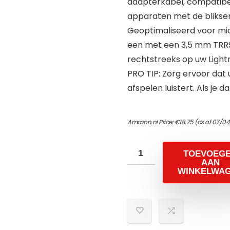
adapterkabel, compatibel
apparaten met de bliks
Geoptimaliseerd voor mic
een met een 3,5 mm TRRS 
rechtstreeks op uw Lightn
PRO TIP: Zorg ervoor dat 
afspelen luistert. Als je da
Amazon.nl Price:
€
18.75
(as of 07/04
TOEVOEG
AAN
WINKELWA