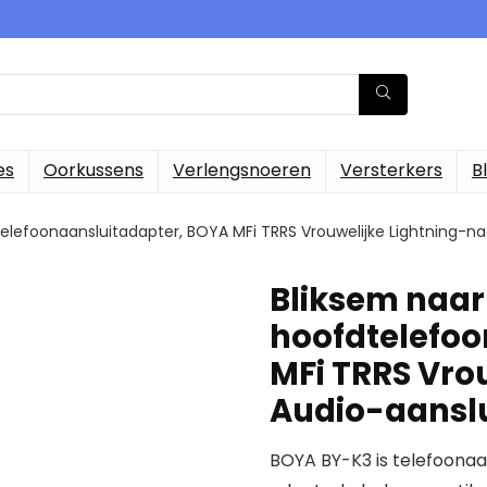
es
Oorkussens
Verlengsnoeren
Versterkers
B
elefoonaansluitadapter, BOYA MFi TRRS Vrouwelijke Lightning-n
Bliksem naar
hoofdtelefoo
MFi TRRS Vro
Audio-aanslu
BOYA BY-K3 is telefoonaan