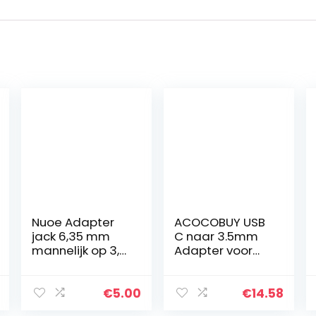
Nuoe Adapter
ACOCOBUY USB
jack 6,35 mm
C naar 3.5mm
mannelijk op 3,5
Adapter voor
mm vrouwelijk
Samsung A53
(3 stuks),
Hoofdtelefoon
stereo-jack voor
Jack Adapter
€
5.00
€
14.58
mengpaneel
Duurzaam USB C