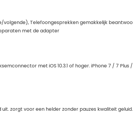
e/volgende), Telefoongesprekken gemakkelijk beantwoor
pparaten met de adapter
nnector met iOS 10.3.1 of hoger. iPhone 7 / 7 Plus / 8 / 8
 uit. zorgt voor een helder zonder pauzes kwaliteit geluid.