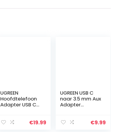
UGREEN
UGREEN USB C
Hoofdtelefoon
naar 3.5 mm Aux
Adapter USB C
Adapter
PD en QC
Compatibel met
Charger 2 in 1
Huawei P40 P30,
USB C Splitter
OnePlus 8 Pro 7T
€
19.99
€
9.99
Type C naar
Pro, Xiaomi Mi 11