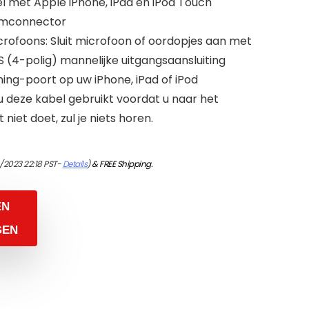
 met Apple iPhone, iPad en iPod Touch
emconnector
rofoons: Sluit microfoon of oordopjes aan met
(4-polig) mannelijke uitgangsaansluiting
ing-poort op uw iPhone, iPad of iPod
u deze kabel gebruikt voordat u naar het
t niet doet, zul je niets horen.
/2023 22:18 PST-
Details
)
&
FREE Shipping
.
EN
GEN