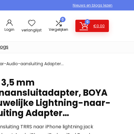
Nieuws en blogs lezen
0
0
€
0.00
Login
Vergelijken
verlanglijst
logs
aar-Audio-aansluiting Adapter…
 3,5 mm
naansluitadapter, BOYA
uwelijke Lightning-naar-
iting Adapter…
sluiting TRRS naar iPhone lightning jack