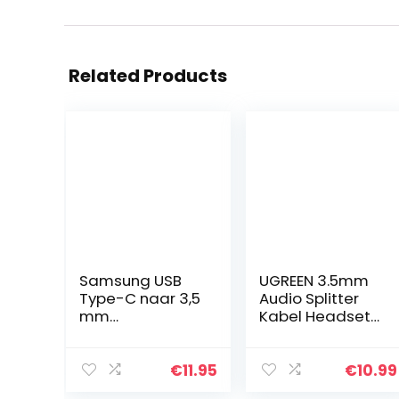
Related Products
Samsung USB
UGREEN 3.5mm
Type-C naar 3,5
Audio Splitter
mm
Kabel Headset
jackaansluiting
en Mic Aux
adapter (Ee-
Splitter Kabel
UC10J), wit
Compatibel met
€
11.95
€
10.99
PS5/4 Switch