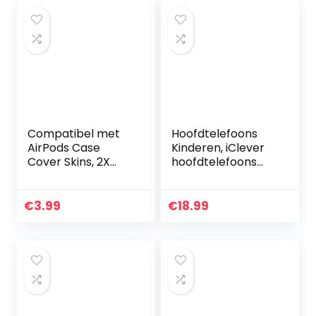
Compatibel met
Hoofdtelefoons
AirPods Case
Kinderen, iClever
Cover Skins, 2X
hoofdtelefoons
Case voor Airpods
voor kinderen,
Case Cover
volumebegrenzer
Siliconen Case
met microfoon,
€
3.99
€
18.99
Beschermend
foldable, 3.5mm
schokbestendig…
Aux nylon…