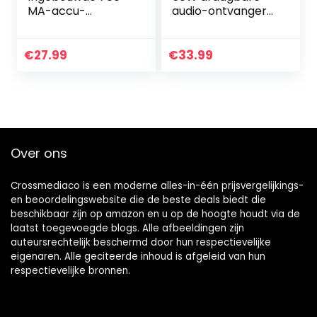
MA-accu-
audio-ontvanger
compatibele
versterkerkaart
laadkoffer,
CSR8635 V4.0
draagbaar
€
27.99
€
33.99
laadproces,
duurzame
beschermkoffer,
laadbox voor J-
Abra…
Over ons
Crossmediaco is een moderne alles-in-één prijsvergelijkings-
en beoordelingswebsite die de beste deals biedt die
beschikbaar zijn op amazon en u op de hoogte houdt via de
laatst toegevoegde blogs. Alle afbeeldingen zijn
auteursrechtelijk beschermd door hun respectievelijke
eigenaren. Alle geciteerde inhoud is afgeleid van hun
respectievelijke bronnen.