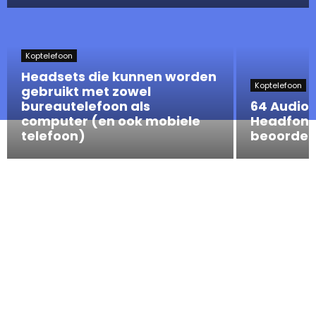
Koptelefoon
Headsets die kunnen worden
Koptelefoon
gebruikt met zowel
bureautelefoon als
64 Audio 
computer (en ook mobiele
Headfoni
telefoon)
beoordel