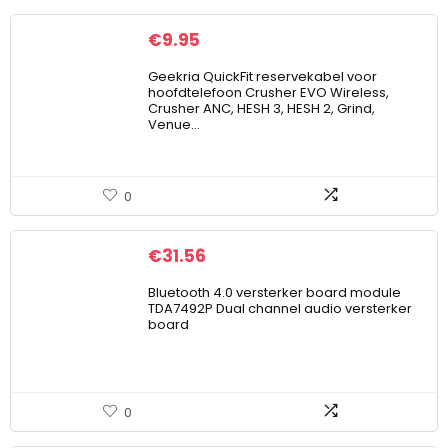
€
9.95
Geekria QuickFit reservekabel voor
hoofdtelefoon Crusher EVO Wireless,
Crusher ANC, HESH 3, HESH 2, Grind,
Venue…
0
€
31.56
Bluetooth 4.0 versterker board module
TDA7492P Dual channel audio versterker
board
0