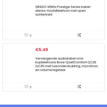
GRADO SR80x Prestige Series kabel-
stereo-hoofdtelefoon met open
achterkant
0
€
5.49
Vervangende audiokabel voor
koptelefoons Bose QuietComfort QC25
QC35 met ruisonderdrukking, microfoon
en volumeregelaar
0