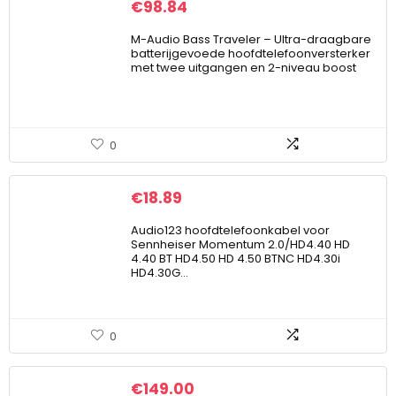
€
98.84
M-Audio Bass Traveler – Ultra-draagbare
batterijgevoede hoofdtelefoonversterker
met twee uitgangen en 2-niveau boost
0
€
18.89
Audio123 hoofdtelefoonkabel voor
Sennheiser Momentum 2.0/HD4.40 HD
4.40 BT HD4.50 HD 4.50 BTNC HD4.30i
HD4.30G…
0
€
149.00