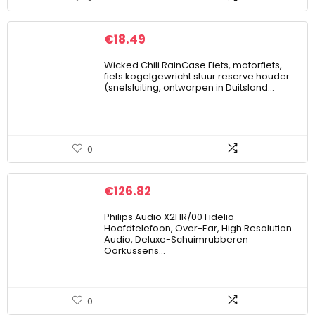
€
18.49
Wicked Chili RainCase Fiets, motorfiets,
fiets kogelgewricht stuur reserve houder
(snelsluiting, ontworpen in Duitsland…
0
€
126.82
Philips Audio X2HR/00 Fidelio
Hoofdtelefoon, Over-Ear, High Resolution
Audio, Deluxe-Schuimrubberen
Oorkussens…
0