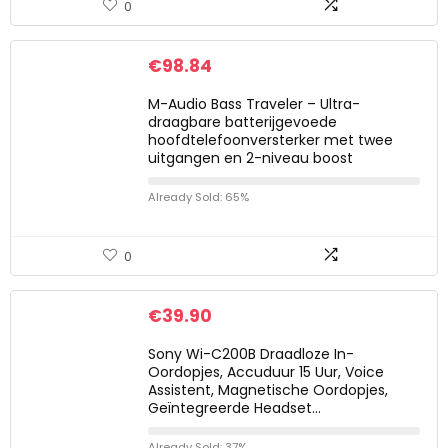
0
€
98.84
M-Audio Bass Traveler – Ultra-
draagbare batterijgevoede
hoofdtelefoonversterker met twee
uitgangen en 2-niveau boost
Already Sold: 65%
0
€
39.90
Sony Wi-C200B Draadloze In-
Oordopjes, Accuduur 15 Uur, Voice
Assistent, Magnetische Oordopjes,
Geïntegreerde Headset…
Already Sold: 37%