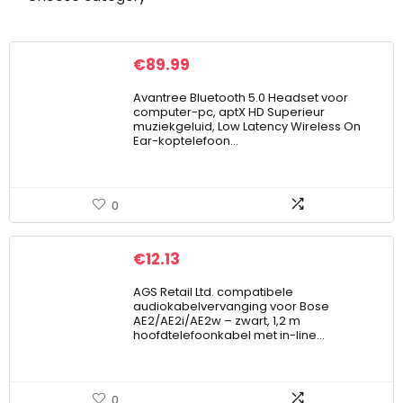
€
89.99
Avantree Bluetooth 5.0 Headset voor
computer-pc, aptX HD Superieur
muziekgeluid, Low Latency Wireless On
Ear-koptelefoon…
0
€
12.13
AGS Retail Ltd. compatibele
audiokabelvervanging voor Bose
AE2/AE2i/AE2w – zwart, 1,2 m
hoofdtelefoonkabel met in-line…
0