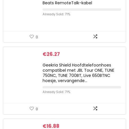
Beats RemoteTalk-kabel
Already Sold: 71%
0
€
26.27
Geekria Shield Hoofdtelefoonhoes
compatibel met JBL Tour ONE, TUNE
750NC, TUNE 700BT, Live 650BTNC
hoesje, vervangende…
Already Sold: 71%
0
€
16.88