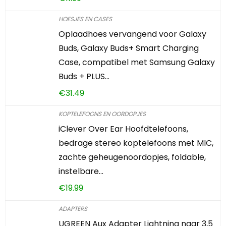
HOESJES EN CASES
Oplaadhoes vervangend voor Galaxy
Buds, Galaxy Buds+ Smart Charging
Case, compatibel met Samsung Galaxy
Buds + PLUS…
€
31.49
KOPTELEFOONS EN OORDOPJES
iClever Over Ear Hoofdtelefoons,
bedrage stereo koptelefoons met MIC,
zachte geheugenoordopjes, foldable,
instelbare…
€
19.99
ADAPTERS
UGREEN Aux Adapter Lightning naar 3,5