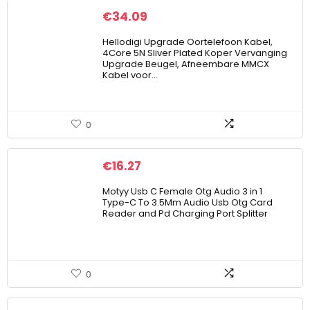
€
34.09
Hellodigi Upgrade Oortelefoon Kabel,
4Core 5N Sliver Plated Koper Vervanging
Upgrade Beugel, Afneembare MMCX
Kabel voor…
0
€
16.27
Motyy Usb C Female Otg Audio 3 in 1
Type-C To 3.5Mm Audio Usb Otg Card
Reader and Pd Charging Port Splitter
0